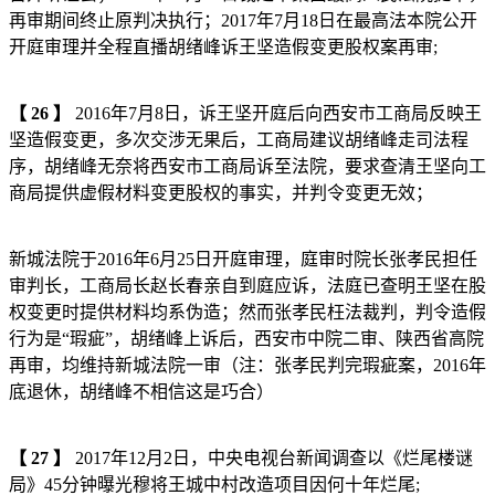
再审期间终止原判决执行；2017年7月18日在最高法本院公开
开庭审理并全程直播胡绪峰诉王坚造假变更股权案再审;
【
26
】
2016年7月8日，诉王坚开庭后向西安市工商局反映王
坚造假变更，多次交涉无果后，工商局建议胡绪峰走司法程
序，胡绪峰无奈将西安市工商局诉至法院，要求查清王坚向工
商局提供虚假材料变更股权的事实，并判令变更无效；
新城法院于2016年6月25日开庭审理，庭审时院长张孝民担任
审判长，工商局长赵长春亲自到庭应诉，法庭已查明王坚在股
权变更时提供材料均系伪造；然而张孝民枉法裁判，判令造假
行为是“瑕疵”，胡绪峰上诉后，西安市中院二审、陕西省高院
再审，均维持新城法院一审（注：张孝民判完瑕疵案，2016年
底退休，胡绪峰不相信这是巧合）
【
27
】
2017年12月2日，中央电视台新闻调查以《烂尾楼谜
局》45分钟曝光穆将王城中村改造项目因何十年烂尾;