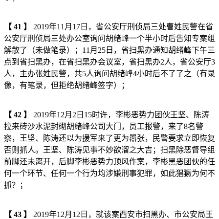
【
41
】
2019年11月17日，省公安厅刑侦局三处曹姓民警在省
公安厅刑侦局三处办公室询问胡绪峰一个半小时后告知专案组
解散了（未做笔录）；11月25日，省扫黑办通知胡绪峰下午三
点到省扫黑办，在省扫黑办会议室，省扫黑办2人，省公安厅3
人，主办张姓民警，共5人询问胡绪峰4小时后不了了之（有录
像，有笔录，但拒绝胡绪峰签字）；
【
42
】
2019年12月2日15时许，李彬恶势力团伙王坚、陈涛
拉来砖沙水泥封砌胡绪峰公司大门，员工报警，来了8名警
察，王坚、陈涛还以为援军来了更为嚣张，民警要求立即恢复
否则抓人。王坚、陈涛见事不妙欲溜之大吉；扫黑除恶督导组
前脚还未离开，后脚李彬恶势力顶风作案，李彬黑恶团伙的任
何一个环节、任何一个行为均涉嫌刑事犯罪，如此猖獗为何不
抓？；
【
43
】
2019年12月12日，就该案西安市扫黑办、市公安局王