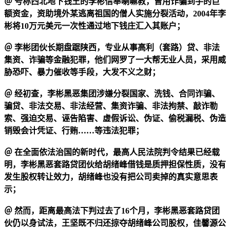
＠
号称西北地下钱王的李彬信奉喇嘛教，曾用诈骗到手的巨
额资金，资助境外
某逃离祖国的僧人
实施分裂活动，2004年李
彬将10万元美元一次性通过地下钱庄汇入
其
账户；
＠
李彬团伙长期盘踞陕西，专业从事高利（套路）贷、非法
集资、诈骗等金融犯罪，他们网罗了一大帮无业人员，采用威
胁恐吓、暴力催收等手段，大发不义之财；
＠
经初查，李彬黑恶集团涉嫌分裂国家、洗钱、合同诈骗、
骗贷、非法交易、非法经营、集资诈骗、非法拘禁、敲诈勒
索、强迫交易、诬告陷害、虚假诉讼、伪证、偷税漏税、伪造
销毁会计凭证、行贿……等违法犯罪；
＠
在全面依法治国的新时代，最高人民法院判令结果已经载
明，李彬黑恶套路贷团伙给胡绪峰借钱是质押担保性质，没有
发生股权转让效力，胡绪峰也没有把公司卖掉的真实意思表
示；
＠
然而，距离最高法下判过去了16个月，李彬黑恶套路贷团
伙仍以身试法，王坚既不归还掠夺胡绪峰公司股权，佳馨源公