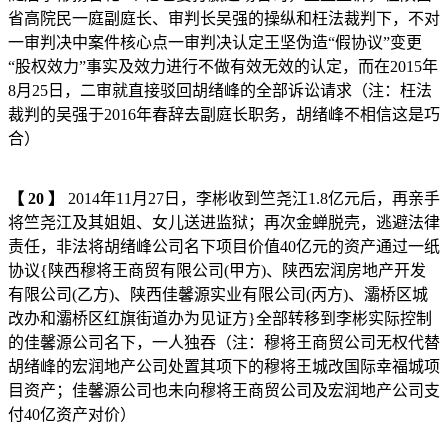
省高院民一庭副庭长、审判长吴强的操纵和枉法裁判下，不对
一审判决中案件核心点一审判决认定王坚伪造“假协议”变更
“股权效力”事实及效力进行不做有效无效的认定，而在2015年
8月25日，二审就直接驳回胡绪峰的全部诉讼请求（注：枉法
裁判的吴强于2016年春辞去副庭长职务，胡绪峰不相信这是巧
合）
【
20
】
2014年11月27日，李彬收到竺尧江1.8亿元后，再亲手
将竺尧江及其姐姐、女儿送进监狱；再次金蝉脱壳，逃避法律
责任，非法将胡绪峰公司名下项目价值40亿元的资产通过一纸
协议{陕西穆将王商贸有限公司(甲方)、陕西宏润房地产开发
有限公司(乙方)、陕西佳馨源实业有限公司(丙方)、灞桥区城
改办和灞桥区红旗街道办为见证方}全部转移到李彬实际控制
的佳馨源公司名下，一人独吞（注：穆将王商贸公司无权代替
胡绪峰的宏润地产公司处置其项下的穆将王城改国际幸福城项
目资产；佳馨源公司也未向穆将王商贸公司及宏润地产公司支
付40亿资产对价）