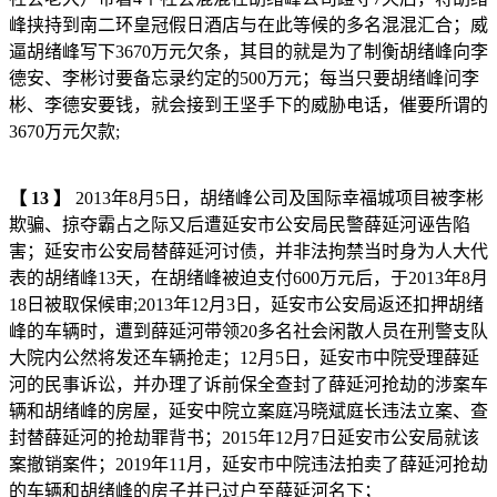
峰挟持到南二环皇冠假日酒店与在此等候的多名混混汇合；威
逼胡绪峰写下3670万元欠条，其目的就是为了制衡胡绪峰向李
德安、李彬讨要备忘录约定的500万元；每当只要胡绪峰问李
彬、李德安要钱，就会接到王坚手下的威胁电话，催要所谓的
3670万元欠款;
【
13
】
2013年8月5日，胡绪峰公司及国际幸福城项目被李彬
欺骗、掠夺霸占之际又后遭延安市公安局民警薛延河诬告陷
害；延安市公安局替薛延河讨债，并非法拘禁当时身为人大代
表的胡绪峰13天，在胡绪峰被迫支付600万元后，于2013年8月
18日被取保候审;2013年12月3日，延安市公安局返还扣押胡绪
峰的车辆时，遭到薛延河带领20多名社会闲散人员在刑警支队
大院内公然将发还车辆抢走；12月5日，延安市中院受理薛延
河的民事诉讼，并办理了诉前保全查封了薛延河抢劫的涉案车
辆和胡绪峰的房屋，延安中院立案庭冯晓斌庭长违法立案、查
封替薛延河的抢劫罪背书；2015年12月7日延安市公安局就该
案撤销案件；2019年11月，延安市中院违法拍卖了薛延河抢劫
的车辆和胡绪峰的房子并已过户至薛延河名下；