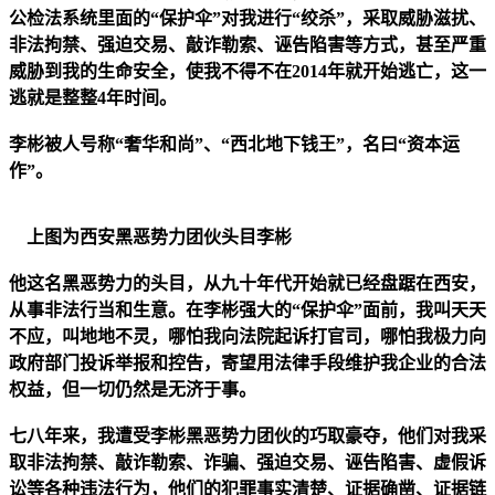
公检法系统里面的“保护伞”对我进行“绞杀”，采取威胁滋扰、
非法拘禁、强迫交易、敲诈勒索、诬告陷害等方式，甚至严重
威胁到我的生命安全，使我不得不在2014年就开始逃亡，这一
逃就是整整4年时间。
李彬被人号称“奢华和尚”、“西北地下钱王”，名曰“资本运
作”。
上图为西安黑恶势力团伙头目李彬
他这名黑恶势力的头目，从九十年代开始就已经盘踞在西安，
从事非法行当和生意。在李彬强大的“保护伞”面前，我叫天天
不应，叫地地不灵，哪怕我向法院起诉打官司，哪怕我极力向
政府部门投诉举报和控告，寄望用法律手段维护我企业的合法
权益，但一切仍然是无济于事。
七八年来，
我遭受李彬黑恶
势力
团伙
的巧取豪夺，他们对我采
取非法
拘禁、
敲诈勒索、
诈骗、强迫交易、诬告陷害、虚假诉
讼等
各种违法行为
，
他们的
犯罪事实清楚、证据确凿、证据链