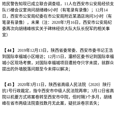
姓民警告知现已成立联合调查组，11人在西安市公安局经侦支
队15楼会议室询问胡绪峰6小时（有笔录有录像）；12月14
日，西安市公安局纪委在市公安局附近某酒店询问3小时（有
笔录有录像），未果（注：2020年7月16日，西安市公安局纪
委再次向胡绪峰核实关于碑林经侦大队大队长倪军的相关事
宜）
【
44
】
2019年12月13日，陕西省委常委、西安市委书记王浩
到国际幸福城小区暗访；12月15日，灞桥区委书记到国际幸福
城小区现场考察，对国际幸福城项目遭抢夺只字未提，就群众
提出的外墙脱落问题至今未得以解决；
【
45
】
2020年3月11日，陕西省高级人民法院（2020）陕行
抗1号行政裁定，指令西安市中级人民法院再审；3月12日省高
院以机要方式将案卷转至西安市中院，但时隔3个多月，胡绪
峰在省市两级法院查找数月无此案，疑抗诉卷宗丢失；