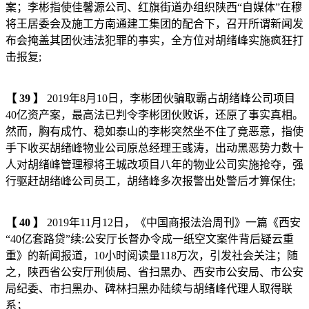
案；李彬指使佳馨源公司、红旗街道办组织陕西“自媒体”在穆
将王居委会及施工方南通建工集团的配合下，召开所谓新闻发
布会掩盖其团伙违法犯罪的事实，全方位对胡绪峰实施疯狂打
击报复;
【
39
】
2019年8月10日，李彬团伙骗取霸占胡绪峰公司项目
40亿资产案，最高法已判令李彬团伙败诉，还原了事实真相。
然而，胸有成竹、稳如泰山的李彬突然坐不住了竟恶意，指使
手下收买胡绪峰物业公司原总经理王彧涛，出动黑恶势力数十
人对胡绪峰管理穆将王城改项目八年的物业公司实施抢夺，强
行驱赶胡绪峰公司员工，胡绪峰多次报警出处警后才算保住;
【
40
】
2019年11月12日，《中国商报法治周刊》一篇《西安
“40亿套路贷”续:公安厅长督办令成一纸空文案件背后疑云重
重》的新闻报道，10小时阅读量118万次，引发社会关注；随
之，陕西省公安厅刑侦局、省扫黑办、西安市公安局、市公安
局纪委、市扫黑办、碑林扫黑办陆续与胡绪峰代理人取得联
系；