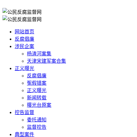
网站首页
反腐倡廉
涉民企案
杨清河案集
天津宋建军案合集
正义曝光
反腐倡廉
冤假错案
正义曝光
新闻转载
曝光台原案
控告监督
委托通知
监督控告
典型案件