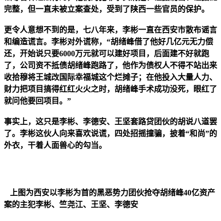
完整
，但一直未被立案查处，受到了陕西一些官员的保护
。
更令人意想不到的是，七八年来，李彬一直在西安市散布谣言
和编造谎言。李彬对外谎称，“胡绪峰借了他好几亿元无力偿
还，开始说只要6000万元就可以建好项目，后面建不好就跑
了，公司资不抵债胡绪峰跑路了，他作为债权人不得不站出来
收拾穆将王城改国际幸福城这个烂摊子；在他投入大量人力、
财力把项目搞得红红火火之时，胡绪峰手术成功没死，眼红了
就问他要回项目。”
事实上，这只是李彬、李德安、王坚套路贷团伙的胡说八道罢
了。李彬这伙人向来喜欢说谎，四处招摇撞骗，披着“和尚”的
外衣，干着人面兽心的勾当。
上图为西安以李彬为首的黑恶势力团伙抢夺胡绪峰40亿资产
案的主犯李彬、竺尧江、王坚、李德安