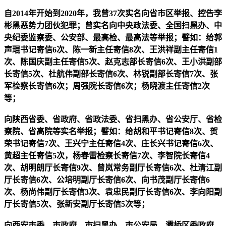
自2014年开始到2020年，我曾37次实名向省市区举报、控告李
彬黑恶势力团伙犯罪；曾实名向中央政法委、全国扫黑办、中
央纪委监察委、公安部、最高检、最高法等举报；譬如：给郭
声琨书记寄信6次、陈一新主任寄信8次、王洪祥副主任寄信1
次、陈国庆副主任寄信5次、赵克志部长寄信6次、王小洪副部
长寄信5次、杜航伟副部长寄信6次、林锐副部长寄信7次、张
军检察长寄信6次；周强院长寄信6次；杨晓渡主任寄信2次
等；
向陕西省委、省政府、省政法委、省扫黑办、省公安厅、省检
察院、省高院等实名举报；譬如：给胡和平书记寄信8次、贺
荣书记寄信7次、王兴宁主任寄信4次、庄长兴书记寄信6次、
黄超主任寄信5次，杨春雷检察长寄信7次、李智院长寄信4
次、胡明朗厅长寄信9次、曾岚常务副厅长寄信6次、杜清江副
厅长寄信6次、公培明副厅长寄信6次、向书茂副厅长寄信6
次、杨尚伟副厅长寄信3次、袁忠民副厅长寄信6次、李向阳副
厅长寄信5次、张新安副厅长寄信5次等；
向西安市委、市政府、市扫黑办、市公安局、灞桥区委政府、