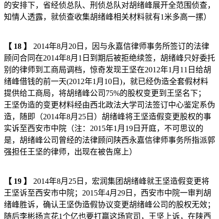
的安排下，省经侦总队、刑侦总队对胡绪峰展开全范围侦查，
知情人透露，就侦查收集胡绪峰相关材料就有1米多高一摞）
【
18
】
2014年8月20日，因与永嘉信律师事务所签订的法律
顾问合同在2014年8月1日到期后被拒绝续签，胡绪峰只好委托
别的律师到工商局调档，惊奇发现王坚在2012年1月11日给胡
绪峰借钱的前一天(2012年1月10日)，就已经伪造全套假材料
提供给工商局，将胡绪峰公司75%的股权变更到王坚名下；
王坚伪造的变更材料经由西北政法大学司法签订中心鉴定系伪
造，随即（2014年8月25日）胡绪峰将王坚造假变更股权的事
实诉至西安市中院（注：2015年1月19日开庭，不可思议的
是，胡绪峰公司曾经的法律顾问陕西永嘉信律师事务所指派郭
强担任王坚的律师，出现在被告席上）
【
19
】
2014年8月25日，宏润集团胡绪峰就王坚造假变更将
王坚诉至西安市中院；2015年4月29日，西安市中院一审判胡
绪峰胜诉，确认王坚伪造假协议变更胡绪峰公司的股权无效；
随后李彬扬言花1个亿也要打赢这场官司，王坚上诉，在陕西