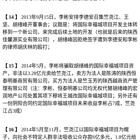
【
14
】
2013年9月15日，李彬安排李德安召集竺尧江、王
坚、胡绪峰开董事会；议题是：将国际幸福城项目开发主体转
移到一个新公司，来完成后续土地的开发（也就是后来的陕西
佳馨源实业有限公司），胡绪峰因拒绝签字遭到李德安和李彬
的律师胡庆林的殴打；
【
15
】
2014年5月，李彬将骗取胡绪峰的国际幸福城项目资
产，非法以3.28亿元卖给竺尧江，卖方为法人是陈涛的陕西恒
泰明基商贸有限公司，买方为法人是竺玉芳的陕西越商资产管
理有限公司（注：李彬、恒泰明基公司均无权代替胡绪峰的宏
润地产公司处置其项下穆将王城改国际幸福城项目；另外还有
一份阴阳合同约定国际幸福城项目未来收益李彬占7成，竺尧
江占3成）
【
16
】
2014年5月至11月，竺尧江以国际幸福城项目为幌
子，向社会不特定人群非法吸收公众存款6亿多元，1.8亿元给