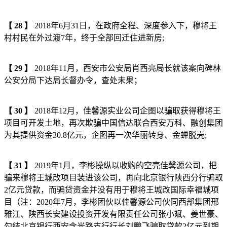
【
28
】
2018年6月31日，在政府全程、深度参入下，穆将王
村村民在外过渡7年，终于全部回迁住进新房;
【
29
】
2018年11月，西安市公安局肖西亮局长就该案向碑林
公安分局下达局长督办令，查处未果；
【
30
】
2018年12月，佳馨源实业公司企图以骗取获得穆将王
项目可开发土地，再次欺骗中国信达联合西安万科、融创集团
为其提供资金30.8亿元，企图再一次华丽转身、金蝉脱壳;
【
31
】
2019年1月，李彬操纵以收购的空壳佳馨源公司，把
骗来穆将王城改项目装进该公司，再向北京银行陕西分行骗取
2亿元贷款，而骗贷资金并没有用于穆将王城改国际幸福城项
目（注：2020年7月，李彬团伙以佳馨源公司伙同西部集团邢
雅江、陕西长安建设投资开发有限责任公司张小斌、姜世豪、
勾结北京银行西安含光路支行行长刘鹏飞骗取贷款2亿元到期