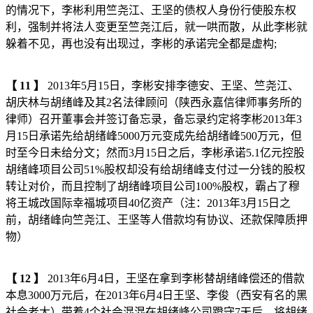
的情况下，李彬利用竺尧江、王坚的债权人身份行使股东权
利，强制并将法人变更至竺尧江后，就一哄而散，从此李彬就
躲着不见，再也没有出现过，李彬的承诺完全都是虚构;
【
11
】
2013年5月15日，李彬安排李德安、王坚、竺尧江、
胡庆林与胡绪峰及其2名法律顾问（陕西永嘉信律师事务所的
律师）召开董事会并签订备忘录，备忘录约定将李彬2013年3
月15日承诺先给胡绪峰5000万元变成先给胡绪峰500万元，但
时至今日未给分文；然而3月15日之后，李彬承诺5.1亿元控股
胡绪峰项目公司51%股权却没有给胡绪峰支付过一分钱的股权
转让对价，而且控制了胡绪峰项目公司100%股权，霸占了穆
将王城改国际幸福城项目40亿资产（注：2013年3月15日之
前，胡绪峰向竺尧江、王坚等人借款均有协议、还款保障质押
物）
【
12
】
2013年6月4日，王坚在拿到李彬替胡绪峰偿还的借款
本息3000万元后，在2013年6月4日王坚、李俊（西安有名的黑
社会老大）带着4个社会混混在胡绪峰公司蹬守7天后，将胡绪