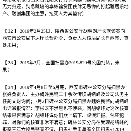
无力归还，狗急跳墙的李彬骗贷团伙肆无忌惮的打起雅居乐地
产、融创集团的主意，拉死人为其垫背）
【
32
】
2019年2月25日，陕西省公安厅胡明朗厅长就该案向
西安市公安局下达厅长督办令，负责人为该局局长肖西亮，查
处未果；
【
33
】
2019年3月，全国扫黑办2019-829号公函批转，未
果；
【
34
】
2019年4月8日至6月底，西安市碑林公安分局扫黑办
张姓负责人、主办魏姓民警二十余次传唤胡绪峰及公司法务主
任蔺文财询问；7月2日碑林公安分局扫黑办魏姓民警向胡绪峰
电话通报情况：李彬既不涉黑也不涉恶，问胡绪峰对这次核查
结果是否满意？胡绪峰说你们欺上瞒下、虚假汇报、包庇犯
罪，对你们的核查非常不满意；碑林公安分局在受理胡绪峰的
报案三年六换民警查不清、扫黑办手里拿着全国扫黑办2019-