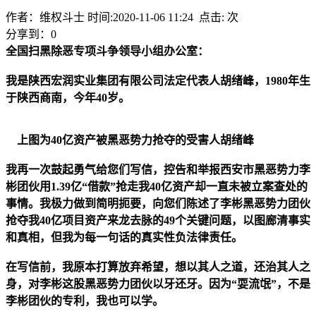
作者：维权斗士 时间:2020-11-06 11:24 点击:
次
分享到：
0
全国扫黑除恶专项斗争领导小组办公室：
我是陕西宏润实业集团有限公司
法定代表人
胡绪峰
，
1980年生
于陕西商南，
今年
40岁。
上图为40亿资产被黑恶势力抢夺的受害人胡绪峰
我再一次鼓起勇气给您们写信，控告和举报西安市黑恶势力李
彬团伙用1.39亿“借款”抢走我40亿资产却一直未被立案查处的
事情。
我
极力做到简明扼要，向您们陈述了
李彬
黑恶势力
团伙
抢夺我
40亿项目资产来龙去脉的49个关键问题，以图廊清
事实
和
真相
，但
我
为每一句话的真实性负法律责任
。
在写信前，我原本打算放弃希望，想以其人之道，还治其人之
身，对李彬这股黑恶势力团伙以牙还牙。因为“耍流氓”，不是
李彬团伙的专利，我也可以学。