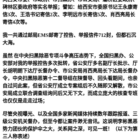
碑林区委政府等实名举报；譬如：给西安市委原书记王永康寄
信3次、王浩书记寄信2次、李明远市长寄信5次、肖西亮局长
寄信4次等。
我一共通过邮局EMS邮寄了控告、举报信件712封，但都石沉
大海。
虽然
在中央扫黑除恶专项斗争高压态势下，全国扫黑办、公
安部
对我的举报控告多次
批转
，
省公安厅多名副厅长批示、厅
长胡明朗下达厅长督办令、市公安局肖西亮局长下达局长督办
令，中央扫黑除恶第十二督导组在陕督导、回头看期间
，也
亲
自过问此案，
但
省公安厅成立专案组
后不久
随即又解散，市公
安局成立联合调查组询问后
又
无下文，
而
成立庞大的核查专班
也仅仅是走走过场；
尽管央视曝光、以及全国多家新闻媒体持续数年跟踪报道、三
级公安机关督办，但至今都让案件渺无音讯。这说明李彬黑恶
势力团伙的保护伞之大，关系网之深，可见一斑！（
以下为第
三人称表述）