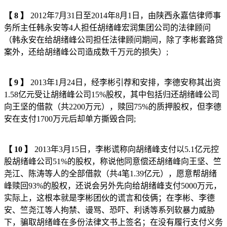
【
8
】
2012年7月31日至2014年8月1日，由陕西永嘉信律师事
务所主任韩永安等4人担任胡绪峰宏润集团公司的法律顾问
（韩永安在给胡绪峰公司担任法律顾问期间，除了李彬套路贷
案外，还给胡绪峰公司造成数千万元的损失）;
【
9
】
2013年1月24日，经李彬引荐和安排，李德安称其出资
1.58亿元受让胡绪峰公司15%股权，其中包括归还胡绪峰公司
向王坚的借款（共2200万元），赎回75%的质押股权，但李德
安在支付1700万元后却单方撕毁合同;
【
1
0
】
2013年3月15日，李彬谎称向胡绪峰支付以5.1亿元控
股胡绪峰公司51%的股权，称说他同意偿还胡绪峰向王坚、竺
尧江、陈涛等人的全部借款（共4笔1.39亿元），愿意帮胡绪
峰赎回93%的股权，还说会另外先向给胡绪峰支付5000万元，
实际上，这根本就是李彬团伙的谎言和伎俩；在李彬、李德
安、竺尧江等人拘禁、谩骂、恐吓、利诱等系列软暴力威胁
下，骗取胡绪峰在多份法律文书上签名；在没有履行支付义务