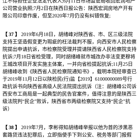
江不得担任企业法定代表人;6月11日市场监管局收回宏润地产
公司营业执照;7月2日在陕西日报公告：陕西宏润房地产开有
限公司印章作废，但至2020年7月仍没有纠错恢复;
【
37
】
2019年6月18日，胡绪峰对陕西省、市、区三级法院
支持王坚造假变更为瑕疵的枉法裁判不服，向西安市人民检察
院提出申请抗诉，市检察院受理并提请陕西省人民检察院支持
抗诉;7月18日省检受理，同时胡绪峰就市城改办非法变更穆将
王城改项目开发实施主体案，一并向省检提起抗诉;11月25日
胡绪峰收到《陕西省人民检察院通知书》，载明本院经审查已
于2019年11月12日以陕检民(行)监【2019】61000000089号行
政抗诉书向陕西省高级人民法院提出抗诉（注：胡绪峰公司诉
西安市工商局是一起典型的民告官案件，值得注意的是陕西三
级法院判“民企”败诉，陕西省市两级检察院又支持“民企”抗
诉）
【
38
】
2019年7月，李彬得知胡绪峰举报以他为首的涉黑恶
套路贷违法犯罪后，立即指使手下到公安、税务等部门报假