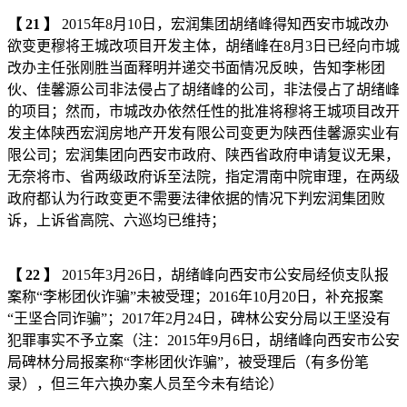
【
21
】
2015年8月10日，宏润集团胡绪峰得知西安市城改办
欲变更穆将王城改项目开发主体，胡绪峰在8月3日已经向市城
改办主任张刚胜当面释明并递交书面情况反映，告知李彬团
伙、佳馨源公司非法侵占了胡绪峰的公司，非法侵占了胡绪峰
的项目；然而，市城改办依然任性的批准将穆将王城项目改开
发主体陕西宏润房地产开发有限公司变更为陕西佳馨源实业有
限公司；宏润集团向西安市政府、陕西省政府申请复议无果，
无奈将市、省两级政府诉至法院，指定渭南中院审理，在两级
政府都认为行政变更不需要法律依据的情况下判宏润集团败
诉，上诉省高院、六巡均已维持；
【
22
】
2015年3月26日，胡绪峰向西安市公安局经侦支队报
案称“李彬团伙诈骗”未被受理；2016年10月20日，补充报案
“王坚合同诈骗”；2017年2月24日，碑林公安分局以王坚没有
犯罪事实不予立案（注：2015年9月6日，胡绪峰向西安市公安
局碑林分局报案称“李彬团伙诈骗”，被受理后（有多份笔
录），但三年六换办案人员至今未有结论）