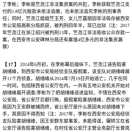
了李彬；李彬是竺尧江非法集资案的共犯，李彬获取竺尧江支
付的1.8亿元赃款未依法追缴，也未依法追究李彬的刑事责
任；同时，竺尧江姐姐竺玉芳、女儿竺嘉丽因非法吸存被西安
市公安局高新分局抓获，被判刑四年半，现已出狱（注：2017
年竺尧江在浙江绍兴被判刑13年，竺尧江非法吸收公众存款一
案，在西安市公安碑林分局还有案值4亿多元的非法集资漏
罪）
【
17
】
2014年6月初，在李彬幕后操纵下，竺尧江诬告陷害
胡绪峰，到西安市公安局经侦支队报假案，该支队对胡绪峰展
开11个月侦查，胡绪峰从2014年7月19日开始逃亡；几乎在同
一时间，包括陕西省公安厅在内，一共有五地公安机关开始对
胡绪峰展开调查;李彬为了把胡绪峰送进监狱，不惜在西安市
公安局、省公安厅巨额行贿，报假案陷害胡绪峰，西安市公安
局因为王安群被捕而终，省公安厅是什么原因未对胡绪峰下
手，其原因不得而知（注：2017年，李彬在西安市公安局经侦
支队陷害胡绪峰，因王安群东窗事发，未能得逞，辗转又在省
公安厅诬告陷害胡绪峰，在时任省公安厅主管业务副厅长曾岚