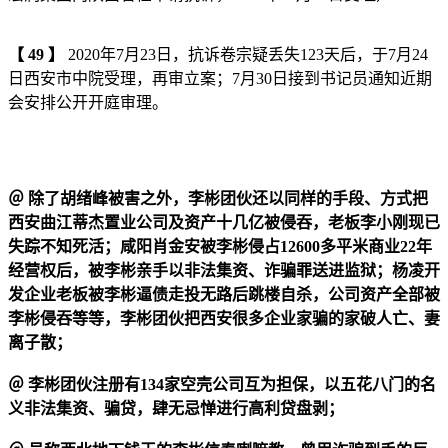
【
49
】
2020年7月23日，抗诉卷宗疑丢失123天后，于7月24
日西安市中院受理，再审立案；7月30日接到书记员通知近期
会安排公开开庭审理。
＠
除了胡绪峰被害之外，李彬团伙还以同样的手段、方式把
西安曲江蒂杰置业公司及资产十几亿被侵吞，老板李小刚现已
失踪不知死活；咸阳肖金安被李彬侵占12600多平米商业22年
经营权后，被李彬亲手以非法集资、诈骗罪送进监狱；杨凌开
发企业老板被李彬逼债走投无路后跳楼自杀，公司资产全部被
李彬侵吞等等，李彬团伙把西安很多企业家骗的家破人亡、妻
离子散；
＠
李彬团伙注册有134家空壳公司互为担保，以五花八门的名
义非法集资、骗贷，肆无忌惮进行高利贷盘剥；