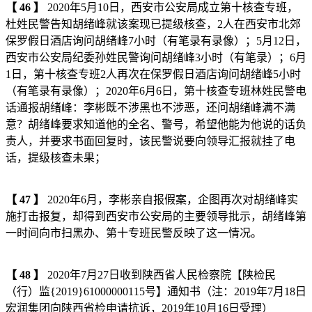
【
46
】
2020年5月10日，西安市公安局成立第十核查专班，
杜姓民警告知胡绪峰就该案现已提级核查，2人在西安市北郊
保罗假日酒店询问胡绪峰7小时（有笔录有录像）；5月12日，
西安市公安局纪委孙姓民警询问胡绪峰3小时（有笔录）；6月
1日，第十核查专班2人再次在保罗假日酒店询问胡绪峰5小时
（有笔录有录像）；2020年6月6日，第十核查专班林姓民警电
话通报胡绪峰：李彬既不涉黑也不涉恶，还问胡绪峰满不满
意？胡绪峰要求知道他的全名、警号，希望他能为他说的话负
责人，并要求书面回复时，该民警说要向领导汇报就挂了电
话，提级核查未果；
【
47
】
2020年6月，李彬亲自报假案，企图再次对胡绪峰实
施打击报复，却得到西安市公安局的主要领导批示，胡绪峰第
一时间向市扫黑办、第十专班民警反映了这一情况。
【
4
8
】
2020年7月27日收到陕西省人民检察院【陕检民
（行）监{2019}61000000115号】通知书（注：2019年7月18日
宏润集团向陕西省检申请抗诉，2019年10月16日受理）