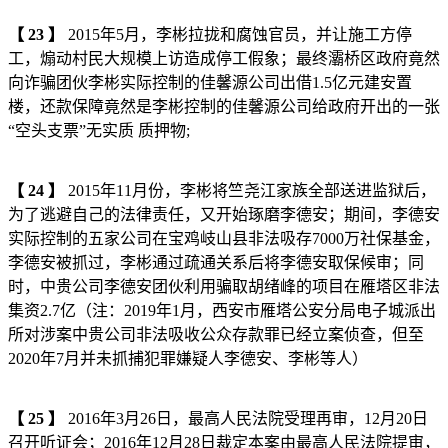
【
23
】
2015年5月，李彬拉拢和腐蚀官员，并让施工方停
工，煽动村民大规模上访造成停工假象；最终灞桥区政府竟然
向诈骗团伙李彬实际控制的佳馨源公司出借1.5亿元建安置
楼，还款保障竟然是李彬控制的佳馨源公司给政府开出的一张
“空头支票”无实质 质押物;
【
24
】
2015年11月份，李彬将竺尧江家族全部送进监狱后，
为了逃避自己的法律责任，又开始琢磨李德安；期间，李德安
实际控制的五家公司在宝鸡岐山县非法吸存7000万社保基金，
李德安被抓过，李彬通过疏通关系后将李德安取保候审；同
时，中贵公司李德安团伙利用骗取胡绪峰的项目在雁塔区非法
集资2.7亿（注：2019年1月，西安市雁塔公安分局电子城派出
所对涉案中贵公司非法吸收公众存款罪已经立案侦查，但至
2020年7月并未抓捕犯罪嫌疑人李德安、李彬等人）
【
25
】
2016年3月26日，最高人民法院受理再审，12月20日
召开听证会；2016年12月28日裁定本案由最高人民法院提审，