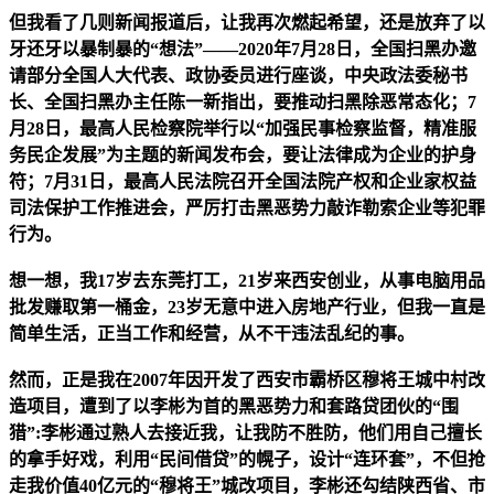
但我看了几则新闻报道后，让我再次燃起希望，还是放弃了以
牙还牙以暴制暴的“想法”——2020年7月28日，全国扫黑办邀
请部分全国人大代表、政协委员进行座谈，中央政法委秘书
长、全国扫黑办主任陈一新指出，要推动扫黑除恶常态化；7
月28日，最高人民检察院举行以“加强民事检察监督，精准服
务民企发展”为主题的新闻发布会，要让法律成为企业的护身
符；7月31日，最高人民法院召开全国法院产权和企业家权益
司法保护工作推进会，严厉打击黑恶势力敲诈勒索企业等犯罪
行为。
想一想，我17岁去东莞打工，21岁来西安创业，从事电脑用品
批发赚取第一桶金，23岁无意中进入房地产行业，但我一直是
简单生活，正当工作和经营，从不干违法乱纪的事。
然而，正是我在2007年因开发了西安市霸桥区穆将王城中村改
造项目，遭到了以李彬为首的黑恶势力和套路贷团伙的“围
猎”:李彬通过熟人去接近我，让我防不胜防，他们用自己擅长
的拿手好戏，利用“民间借贷”的幌子，设计“连环套”，不但抢
走我价值40亿元的“穆将王”城改项目，李彬还勾结陕西省、市