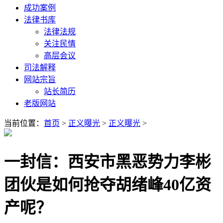
成功案例
法律书库
法律法规
关注民情
高层会议
司法解释
网站宗旨
站长简历
老版网站
当前位置：
首页
>
正义曝光
>
正义曝光
>
一封信：西安市黑恶势力李彬
团伙是如何抢夺胡绪峰40亿资
产呢？