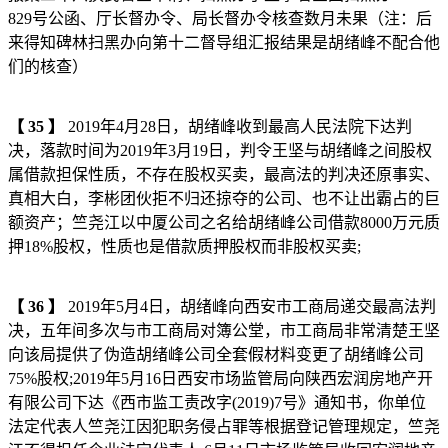
829号公函、厅长督办令、局长督办令核查数月未果（注：后
来得知碑林扫黑办向第十二督导组汇报结果是胡绪峰不配合他
们的核查）
【
35
】
2019年4月28日，胡绪峰收到最高人民法院下达判
决，落款时间为2019年3月19日，判令王坚与胡绪峰之间股权
属借款担保性质，不存在股权买卖，最高法的判决还原事实、
真相大白，李彬团伙拒不归还掠夺的公司、也不让出霸占的巨
额资产；竺尧江以中厦公司之名给胡绪峰公司借款8000万元质
押18%股权，性质也是借款质押股权而非股权买卖;
【
36
】
2019年5月4日，胡绪峰向西安市工商局递交最高法判
决，五年间多次与市工商局对簿公堂，市工商局非常清楚王坚
向该局提供了伪造胡绪峰公司全套假材料变更了胡绪峰公司
75%股权;2019年5月16日西安市场监管局向陕西宏润房地产开
有限公司下达《西市监工责改字(2019)7号》通知书，你单位
法定代表人竺尧江因犯职务侵占罪等根据登记管理规定，竺尧