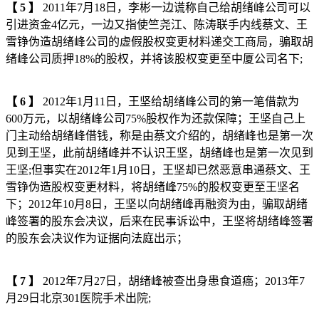
【
5
】
2011年7月18日，李彬一边谎称自己给胡绪峰公司可以
引进资金4亿元，一边又指使竺尧江、陈涛联手内线蔡文、王
雪铮伪造胡绪峰公司的虚假股权变更材料递交工商局，骗取胡
绪峰公司质押18%的股权，并将该股权变更至中厦公司名下;
【
6
】
2012年1月11日，王坚给胡绪峰公司的第一笔借款为
600万元，以胡绪峰公司75%股权作为还款保障；王坚自己上
门主动给胡绪峰借钱，称是由蔡文介绍的，胡绪峰也是第一次
见到王坚，此前胡绪峰并不认识王坚，胡绪峰也是第一次见到
王坚;但事实在2012年1月10日，王坚却已然恶意串通蔡文、王
雪铮伪造股权变更材料，将胡绪峰75%的股权变更至王坚名
下；2012年10月8日，王坚以向胡绪峰再融资为由，骗取胡绪
峰签署的股东会决议，后来在民事诉讼中，王坚将胡绪峰签署
的股东会决议作为证据向法庭出示；
【
7
】
2012年7月27日，胡绪峰被查出身患食道癌；2013年7
月29日北京301医院手术出院;