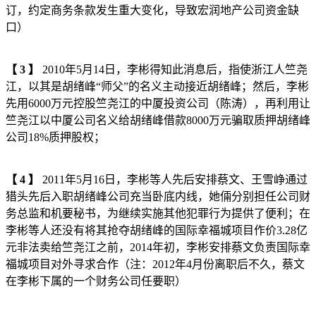
订，约定商务条款发生重大变化，导致宏润地产公司资金缺
口）
【
3
】
2010年5月14日，李彬得知此消息后，指使浙江人竺尧
江，以其是胡绪峰“师父”的名义主动接近胡绪峰；然后，李彬
先用6000万元控股竺尧江的中厦投资公司（陈涛），再利用让
竺尧江以中厦公司名义给胡绪峰借款8000万元骗取质押胡绪峰
公司18%质押股权；
【
4
】
2011年5月16日，李彬等人先后安排蔡文、王雪峥通过
猎头先后入职胡绪峰公司充当卧底内线，她倆分别担任公司财
务总监和机要秘书，为继续实施其他犯罪行为提供了便利；在
李彬等人还没有将其抢夺胡绪峰的国际幸福城项目作价3.28亿
元非法卖给竺尧江之前，2014年初，李彬安排蔡文负责国际幸
福城项目对外寻求合作（注：2012年4月份离职后不久，蔡文
在李彬下属的一个财务公司任要职）